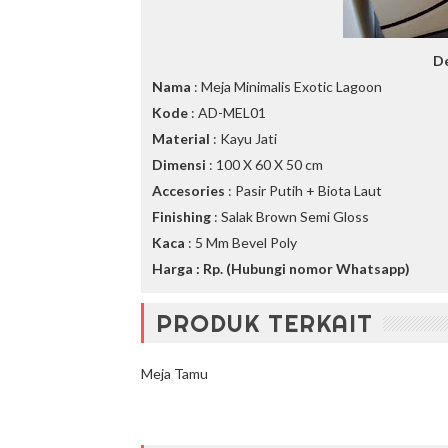
De
Nama
: Meja Minimalis Exotic Lagoon
Kode
: AD-MEL01
Material
: Kayu Jati
Dimensi
: 100 X 60 X 50 cm
Accesories
: Pasir Putih + Biota Laut
Finishing
: Salak Brown Semi Gloss
Kaca
: 5 Mm Bevel Poly
Harga : Rp. (Hubungi nomor Whatsapp)
PRODUK TERKAIT
Meja Tamu