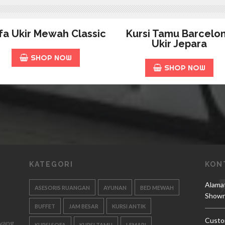
fa Ukir Mewah Classic
Kursi Tamu Barcelo
Ukir Jepara
SHOP NOW
SHOP NOW
KATEGORI
KON
Alama
ASESORIS RUANGAN
AYUNAN
BED MEWAH
Showr
BUFFET
JAM BESAR
KURSI ANTIK
Custo
 yang
KURSI SOFA
KURSI TAMU
LEMARI