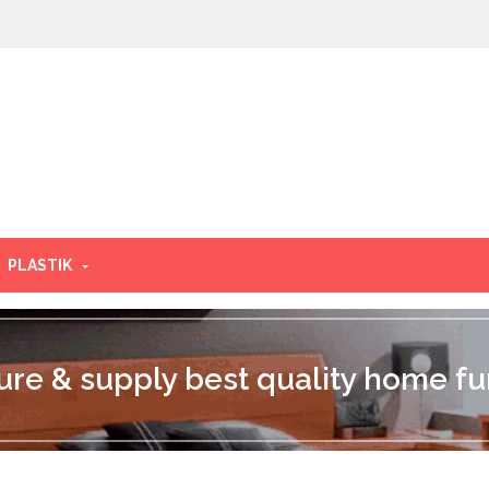
PLASTIK
e & supply best quality home fur