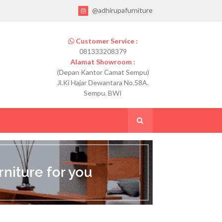
@adhirupafurniture
Customer Service :
081333208379
Alamat Showroom :
(Depan Kantor Camat Sempu)
Jl.Ki Hajar Dewantara No.58A.
Sempu. BWI
niture for you