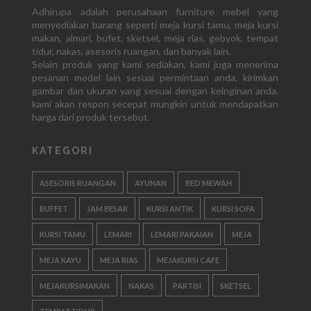
Adhirupa adalah perusahaan furniture mebel yang
menyediakan barang seperti meja kursi tamu, meja kursi
makan, almari, bufet, sketsel, meja rias, gebyok, tempat
tidur, nakas, asesoris ruangan, dan banyak lain.
Selain produk yang kami sediakan, kami juga menerima
pesanan model lain sesuai permintaan anda, kirimkan
gambar dan ukuran yang sesuai dengan keinginan anda.
kami akan respon secepat mungkin untuk mendapatkan
harga dari produk tersebut.
KATEGORI
ASESORIS RUANGAN
AYUNAN
BED MEWAH
BUFFET
JAM BESAR
KURSI ANTIK
KURSI SOFA
KURSI TAMU
LEMARI
LEMARI PAKAIAN
MEJA
MEJA KAYU
MEJA RIAS
MEJAKURSI CAFE
MEJAKURSIMAKAN
NAKAS
PARTISI
SKETSEL