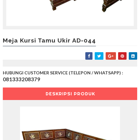
i
o
r
i
t
a
s
Meja Kursi Tamu Ukir AD-044
K
a
m
i
HUBUNGI CUSTOMER SERVICE (TELEPON / WHATSAPP) :
081333208379
DESKRIPSI PRODUK