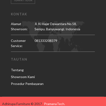
TEMPATTIDUR
KONTAK
Alamat
Jl. Ki Hajar Dewantara No.58,
Showroom:
Sempu. Banyuwangi. Indonesia
Customer
081333208379
Service:
TAUTAN
Tentang
Showroom Kami
Prosedur Pembayaran
Adhirupa Furniture © 2017 .
PramanaTech.